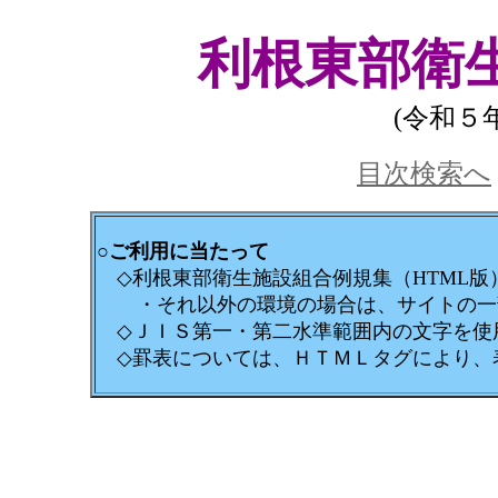
利根東部衛
(令和５
目次検索へ
○ご利用に当たって
◇利根東部衛生施設組合例規集（HTML版）は、
・それ以外の環境の場合は、サイトの一部
◇ＪＩＳ第一・第二水準範囲内の文字を使
◇罫表については、ＨＴＭＬタグにより、